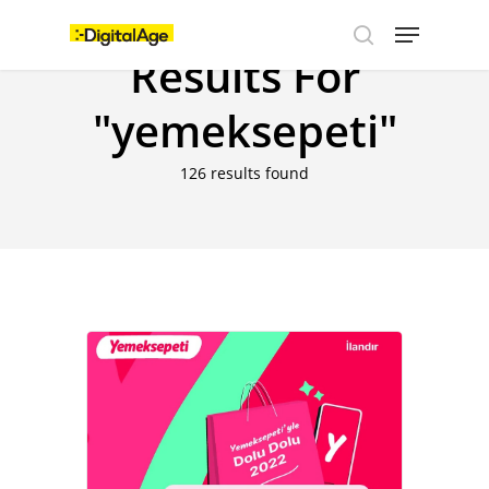
Skip
Menu
to
main
Results For
search
content
"yemeksepeti"
126 results found