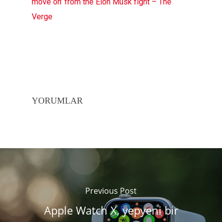
move on’ from the Elon Musk fight – The
Verge
YORUMLAR
Previous Post
Apple Watch X, yepyeni bir