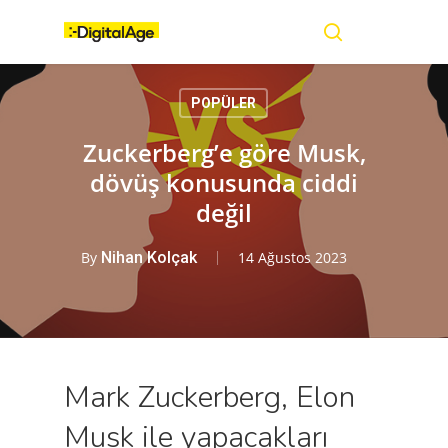
Skip
Menu
to
main
search
content
POPÜLER
Zuckerberg’e göre Musk,
dövüş konusunda ciddi
değil
By
Nihan Kolçak
14 Ağustos 2023
Mark Zuckerberg, Elon
Musk ile yapacakları