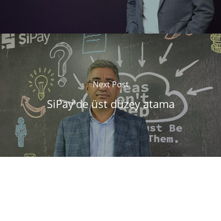
Next Post
SiPay'de üst düzey atama