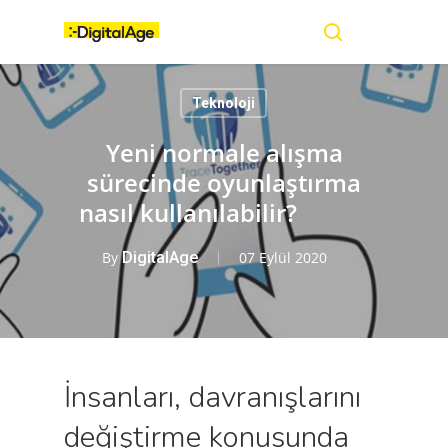
Skip
Menu
to
main
search
content
Teknoloji
Yeni normale alışma
sürecinde oyunlaştırma
nasıl kullanılabilir?
By
DigitalAge
07 Eylül 2020
İnsanları, davranışlarını
değiştirme konusunda