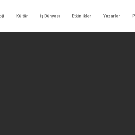
oji
Kültür
İş Dünyası
Etkinlikler
Yazarlar
P