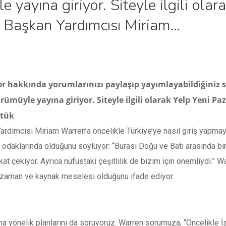
 yayına giriyor. Siteyle ilgili olar
 Başkan Yardımcısı Miriam…
er hakkında yorumlarınızı paylaşıp yayımlayabildiğiniz 
ümüyle yayına giriyor. Siteyle ilgili olarak Yelp Yeni 
ştük
rdımcısı Miriam Warren’a öncelikle Türkiye’ye nasıl giriş yapmaya
p odaklarında olduğunu söylüyor: “Burası Doğu ve Batı arasında b
kat çekiyor. Ayrıca nüfustaki çeşitlilik de bizim için önemliydi.” 
n zaman ve kaynak meselesi olduğunu ifade ediyor.
 yönelik planlarını da soruyoruz. Warren sorumuza, “Öncelikle İs