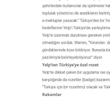
şehirlerdeki kullanıcılar da işletmeler h
topluluk yöneticisi de aradıklarını belirt
e.mektuplar yazacak.” Türkiye’den bir f
hedeflerinin Yelp’i Türkiye’de yerleştirm
Yelp’in üzerinde durulması gereken yönle
olmadığını sorduk. Warren, “Yorumları de
gördüklerinde bize bildiriyor. Bununla bi
yazılımıyla belirleyebiliyoruz” diyor.
Yelp’ten Türkiye’ye özel rozet
Yelp’te dikkat çeken bir uygulama ise oyun
karşılığında da rozetler (badge) kazanm
“Türkiye için bir rozetimiz olacak ve Tür
Rakamlar
20 – Yelp, Türkiye’nin geldiği 20. ülke ol
84 milyon – 2012 3Ç’te siteyi toplam 84 