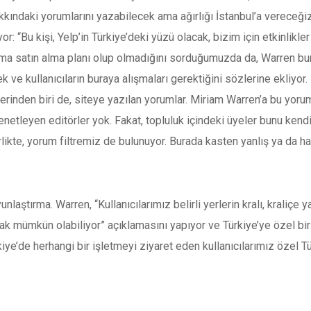
akkındaki yorumlarını yazabilecek ama ağırlığı İstanbul’a vereceğiz
iyor: “Bu kişi, Yelp’in Türkiye’deki yüzü olacak, bizim için etkinlikl
irma satın alma planı olup olmadığını sorduğumuzda da, Warren bun
ek ve kullanıcıların buraya alışmaları gerektiğini sözlerine ekliyor.
rinden biri de, siteye yazılan yorumlar. Miriam Warren’a bu yorum
netleyen editörler yok. Fakat, topluluk içindeki üyeler bunu kendil
rlikte, yorum filtremiz de bulunuyor. Burada kasten yanlış ya da h
laştırma. Warren, “Kullanıcılarımız belirli yerlerin kralı, kraliçe y
ak mümkün olabiliyor” açıklamasını yapıyor ve Türkiye’ye özel bi
kiye’de herhangi bir işletmeyi ziyaret eden kullanıcılarımız özel 
du.
milyon kişi ziyaret etti.