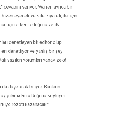
” cevabını veriyor. Warren ayrıca bir
er düzenleyecek ve site ziyaretçiler için
un için erken olduğunu ve ilk
ları denetleyen bir editör olup
eri denetliyor ve yanlış bir şey
atalı yazılan yorumları yapay zekâ
a da düşesi olabiliyor. Bunların
r uygulamaları olduğunu söylüyor:
Türkiye rozeti kazanacak.”