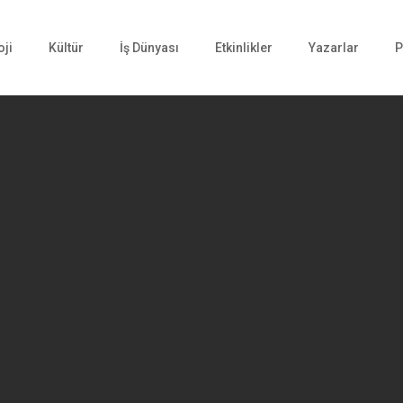
oji
Kültür
İş Dünyası
Etkinlikler
Yazarlar
P