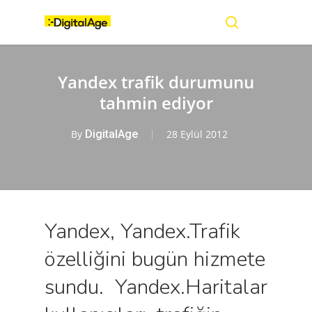
Skip
Menu
to
main
search
content
Yandex trafik durumunu
tahmin ediyor
By
DigitalAge
28 Eylül 2012
Yandex, Yandex.Trafik
özelliğini bugün hizmete
sundu. Yandex.Haritalar