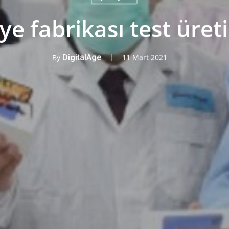
ye fabrikası test üret
By
DigitalAge
11 Mart 2021