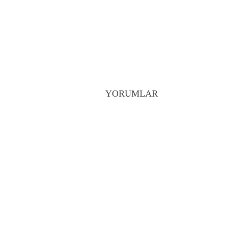
YORUMLAR
Öğretmen ve öğrencileri tek 