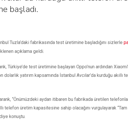
ine başladı.
anbul Tuzla’daki fabrikasında test üretimine başladığını sizlerle
pa
eklenen açıklama geldi.
k, Türkiye’de test üretimine başlayan Oppo’nun ardından Xiaomi’ni
on dolarlık yatırım kapsamında İstanbul Avcılar’da kurduğu akıllı te
ank, “Önümüzdeki aydan itibaren bu fabrikada üretilen telefonlar
kıllı telefon üretim kapasitesine sahip olacağını vurgulayarak “Ta
diye konuştu.