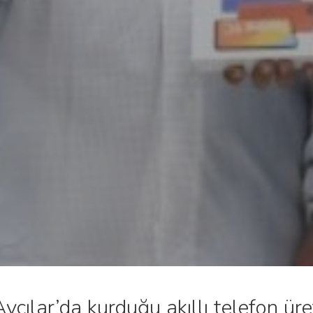
Avcılar’da kurduğu akıllı telefon ür