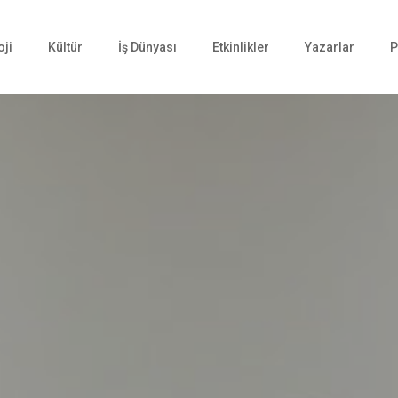
oji
Kültür
İş Dünyası
Etkinlikler
Yazarlar
P