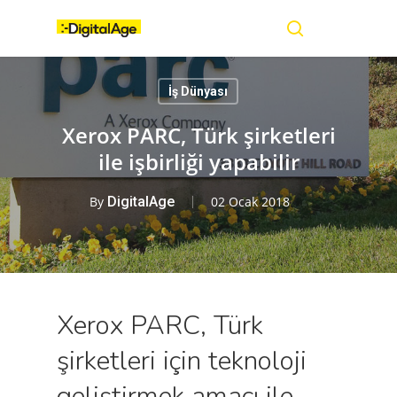
Skip
Menu
to
main
search
content
İş Dünyası
Xerox PARC, Türk şirketleri
ile işbirliği yapabilir
By
DigitalAge
02 Ocak 2018
Xerox PARC, Türk
şirketleri için teknoloji
geliştirmek amacı ile