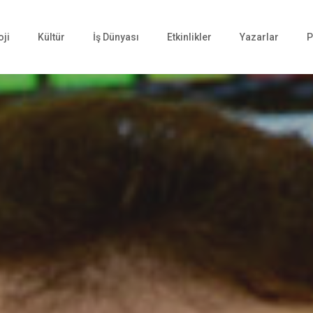
oji
Kültür
İş Dünyası
Etkinlikler
Yazarlar
P