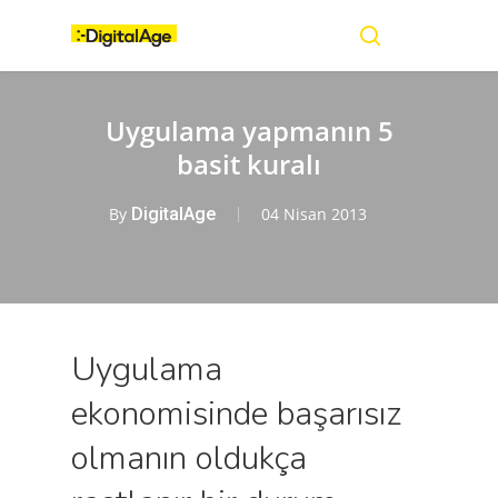
Skip
Menu
to
main
search
content
Uygulama yapmanın 5
basit kuralı
By
DigitalAge
04 Nisan 2013
Uygulama
ekonomisinde başarısız
olmanın oldukça