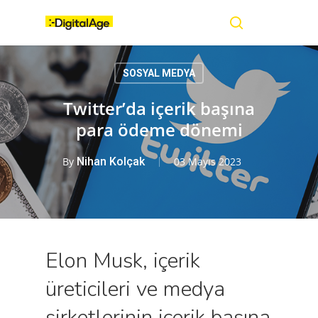
Skip
Menu
to
main
search
content
SOSYAL MEDYA
Twitter’da içerik başına
para ödeme dönemi
By
Nihan Kolçak
03 Mayıs 2023
Elon Musk, içerik
üreticileri ve medya
şirketlerinin içerik başına