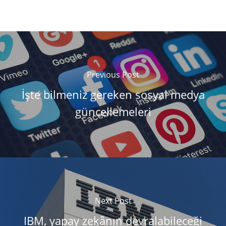
Previous Post
İşte bilmeniz gereken sosyal medya
güncellemeleri
Next Post
IBM, yapay zekânın devralabileceği