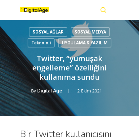
Skip
Menu
to
main
search
content
SOSYAL AĞLAR
SOSYAL MEDYA
Teknoloji
UYGULAMA & YAZILIM
Twitter, “yumuşak
engelleme” özelliğini
kullanıma sundu
By
Digital Age
12 Ekim 2021
Bir Twitter kullanıcısını