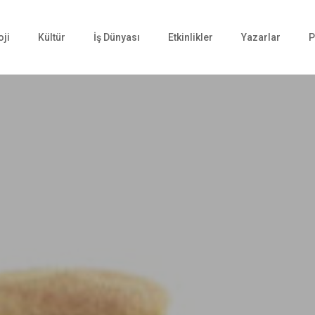
oji
Kültür
İş Dünyası
Etkinlikler
Yazarlar
P