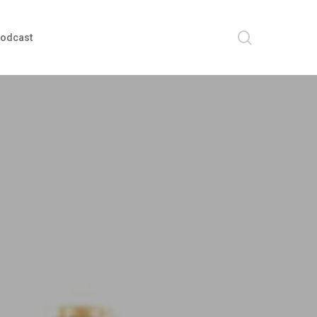
search
odcast