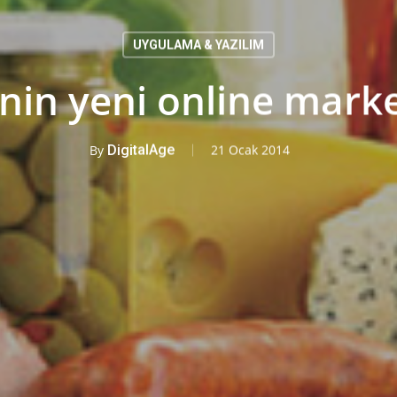
UYGULAMA & YAZILIM
nin yeni online market
By
DigitalAge
21 Ocak 2014