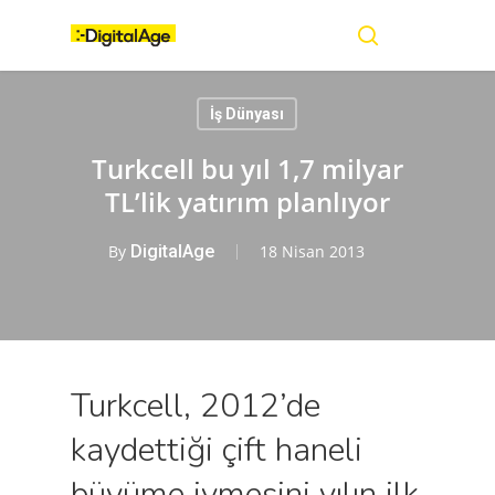
Skip
Menu
to
main
search
content
İş Dünyası
Turkcell bu yıl 1,7 milyar
TL’lik yatırım planlıyor
By
DigitalAge
18 Nisan 2013
Turkcell, 2012’de
kaydettiği çift haneli
büyüme ivmesini yılın ilk