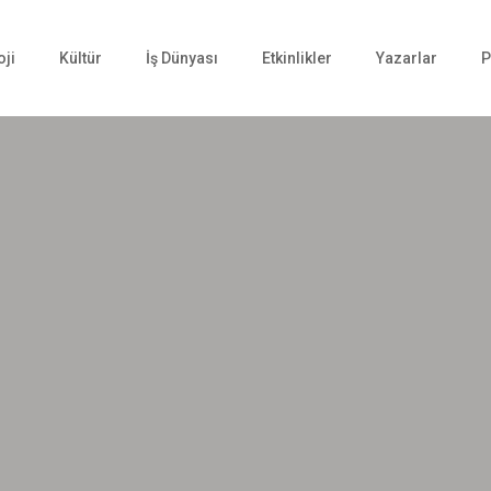
oji
Kültür
İş Dünyası
Etkinlikler
Yazarlar
P