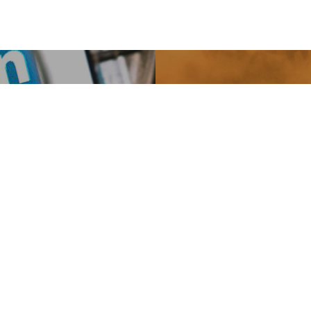
Next Post
s Post
2017 Sony
amadı
finalinde 
DİJİTAL YAYINLAR