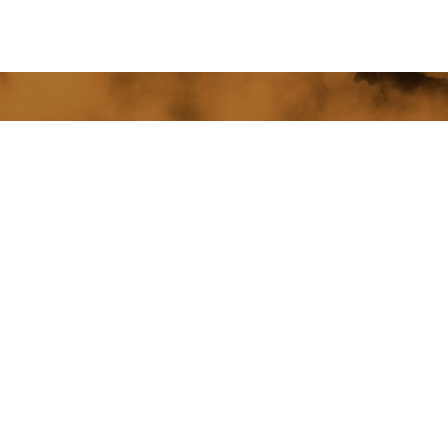
 Dünya Fotoğraf Ödülleri
4 Türk fotoğrafçı da var
ETKİNLİKLER