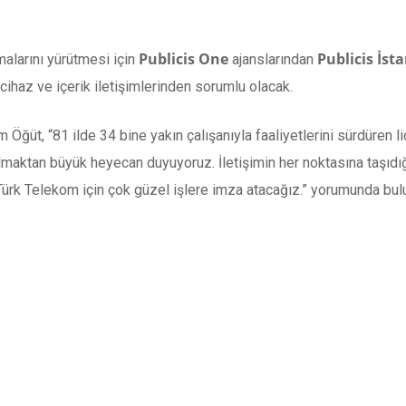
Publicis One
Publicis İst
şmalarını yürütmesi için
ajanslarından
ihaz ve içerik iletişimlerinden sorumlu olacak.
ğüt, “81 ilde 34 bine yakın çalışanıyla faaliyetlerini sürdüren lid
 olmaktan büyük heyecan duyuyoruz. İletişimin her noktasına taşıd
 Türk Telekom için çok güzel işlere imza atacağız.” yorumunda bul