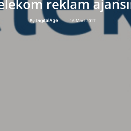
elekom reklam ajansın
By
DigitalAge
16 Mart 2017