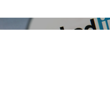
Previou
LinkedIn, Rusya ile anlaş
BASILI YAYINLAR