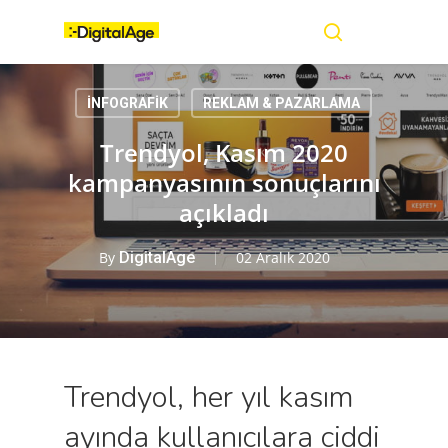
Skip
Menu
to
main
search
content
İNFOGRAFİK
REKLAM & PAZARLAMA
Trendyol, Kasım 2020
kampanyasının sonuçlarını
açıkladı
By
DigitalAge
02 Aralık 2020
Trendyol, her yıl kasım
ayında kullanıcılara ciddi