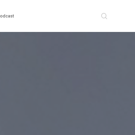
search
odcast