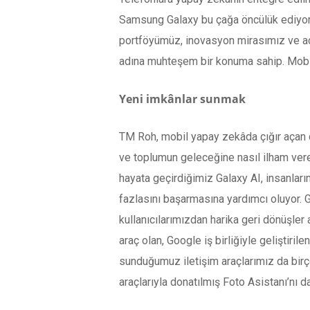
Samsung Galaxy bu çağa öncülük ediyor. 
portföyümüz, inovasyon mirasımız ve açı
adına muhteşem bir konuma sahip. Mobil
Yeni imkânlar sunmak
TM Roh, mobil yapay zekâda çığır açan d
ve toplumun geleceğine nasıl ilham vere
hayata geçirdiğimiz Galaxy AI, insanlar
fazlasını başarmasına yardımcı oluyor. 
kullanıcılarımızdan harika geri dönüşle
araç olan, Google iş birliğiyle geliştiril
sunduğumuz iletişim araçlarımız da birço
araçlarıyla donatılmış Foto Asistanı’nı d