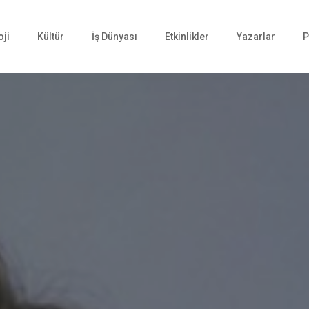
oji
Kültür
İş Dünyası
Etkinlikler
Yazarlar
P