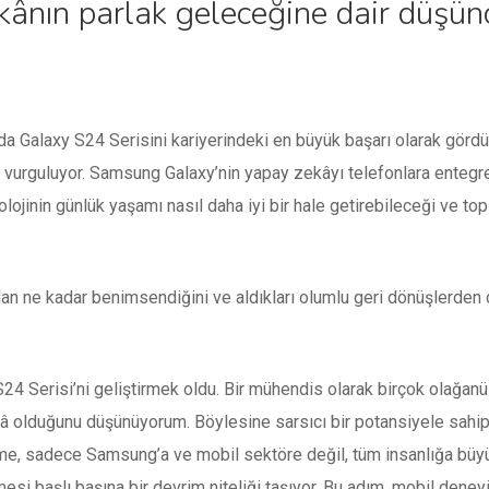
ânın parlak geleceğine dair düşünce
da Galaxy S24 Serisini kariyerindeki en büyük başarı olarak görd
ını vurguluyor. Samsung Galaxy’nin yapay zekâyı telefonlara enteg
olojinin günlük yaşamı nasıl daha iyi bir hale getirebileceği ve to
ından ne kadar benimsendiğini ve aldıkları olumlu geri dönüşler
S24 Serisi’ni geliştirmek oldu. Bir mühendis olarak birçok olağan
â olduğunu düşünüyorum. Böylesine sarsıcı bir potansiyele sahip
me, sadece Samsung’a ve mobil sektöre değil, tüm insanlığa büyük
si başlı başına bir devrim niteliği taşıyor. Bu adım, mobil deneyi