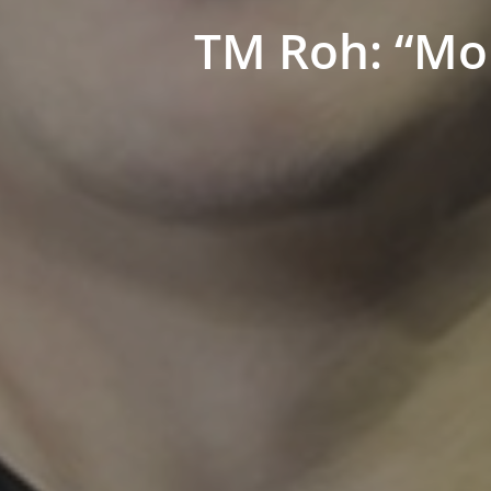
TM Roh: “Mob