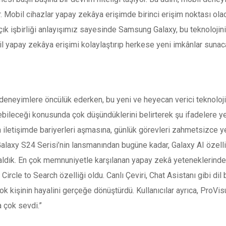
Mobil cihazlar yapay zekâya erişimde birinci erişim noktası ola
k işbirliği anlayışımız sayesinde Samsung Galaxy, bu teknolojin
 yapay zekâya erişimi kolaylaştırıp herkese yeni imkânlar sunac
eneyimlere öncülük ederken, bu yeni ve heyecan verici teknolojin
bileceği konusunda çok düşündüklerini belirterek şu ifadelere yer
ın iletişimde bariyerleri aşmasına, günlük görevleri zahmetsizce 
Galaxy S24 Serisi’nin lansmanından bugüne kadar, Galaxy AI özelli
r aldık. En çok memnuniyetle karşılanan yapay zekâ yeteneklerinde
en Circle to Search özelliği oldu. Canlı Çeviri, Chat Asistanı gibi di
k kişinin hayalini gerçeğe dönüştürdü. Kullanıcılar ayrıca, ProVisu
a çok sevdi.”