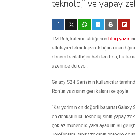
teknoloji ve yapay zek
TM Roh, kaleme aldığı son
blog yazısı
n
etkileyici teknolojisi olduğuna inandığ
dönem başlattığını belirten Roh, bu tekn
üzerinde duruyor.
Galaxy S24 Serisinin kullanıcılar taraf
Roh’un yazısının geri kalanı ise şöyle:
“Kariyerimin en değerli başarısı Galaxy 
en dönüştürücü teknolojisinin yapay zek
çok az mühendis yakalayabilir. Bu geliş
Telefonlara yapay zekânın entegre edilme