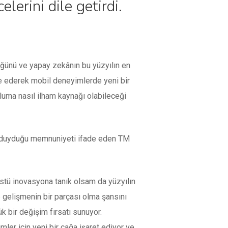
lerini dile getirdi.
üğünü ve yapay zekânın bu yüzyılın en
re ederek mobil deneyimlerde yeni bir
pluma nasıl ilham kaynağı olabileceği
den duyduğu memnuniyeti ifade eden TM
üstü inovasyona tanık olsam da yüzyılın
 gelişmenin bir parçası olma şansını
 bir değişim fırsatı sunuyor.
mler için yeni bir çağa işaret ediyor ve