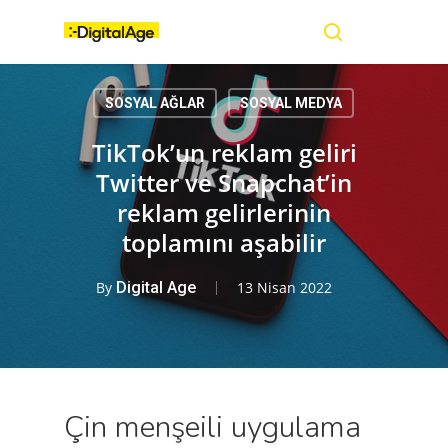
Skip
Menu
to
main
search
content
SOSYAL AĞLAR
SOSYAL MEDYA
TikTok’un reklam geliri
Twitter ve Snapchat’in
reklam gelirlerinin
toplamını aşabilir
By
Digital Age
13 Nisan 2022
Çin menşeili uygulama