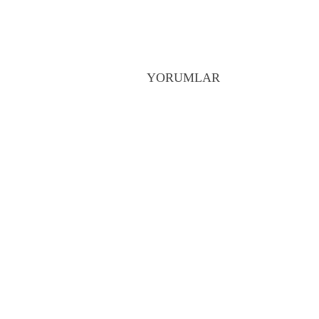
YORUMLAR
YouTube, videoların en ç
kısımlarını