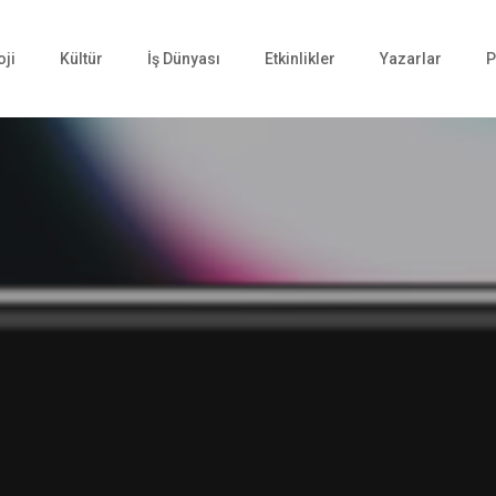
oji
Kültür
İş Dünyası
Etkinlikler
Yazarlar
P