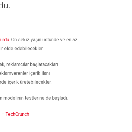
du.
yurdu
. On sekiz yaşın üstünde ve en az
ir elde edebilecekler.
cek, reklamcılar başlatacakları
eklamverenler içerik ilanı
nde içerik üretebilecekler.
m modelinin testlerine de başladı.
t – TechCrunch