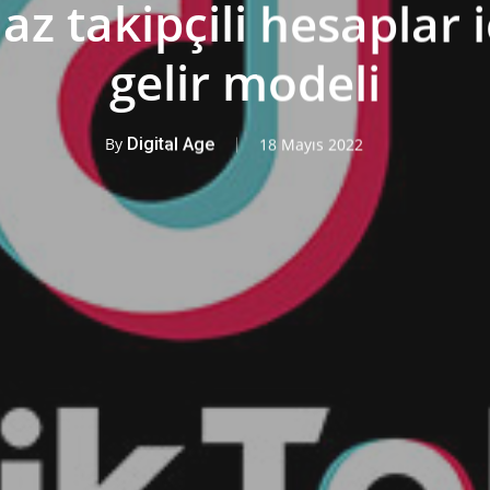
az takipçili hesaplar i
gelir modeli
By
Digital Age
18 Mayıs 2022