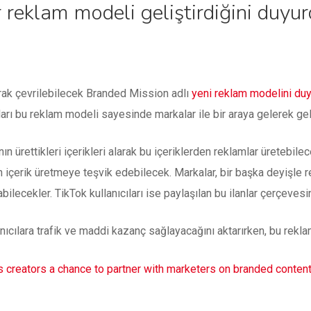
r reklam modeli geliştirdiğini duyur
rak çevrilebilecek Branded Mission adlı
yeni reklam modelini du
ıları bu reklam modeli sayesinde markalar ile bir araya gelerek gel
ın ürettikleri içerikleri alarak bu içeriklerden reklamlar üretebile
in içerik üretmeye teşvik edebilecek. Markalar, bir başka deyişle r
ilecekler. TikTok kullanıcıları ise paylaşılan bu ilanlar çerçevesi
anıcılara trafik ve maddi kazanç sağlayacağını aktarırken, bu rekla
s creators a chance to partner with marketers on branded conten