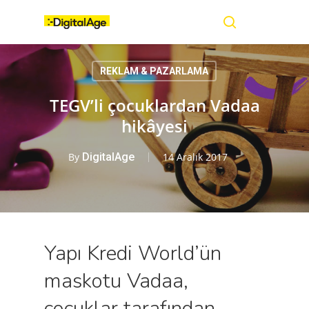
Skip
Menu
to
main
search
content
REKLAM & PAZARLAMA
TEGV’li çocuklardan Vadaa
hikâyesi
By
DigitalAge
14 Aralık 2017
Yapı Kredi World’ün
maskotu Vadaa,
çocuklar tarafından