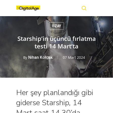
Skip
Menu
to
main
search
content
UZAY
Starship’in üçüncü fırlatma
testi 14 Mart’ta
By
Nihan Kolçak
07 Mart 2024
Her şey planlandığı gibi
giderse Starship, 14
Mart saat 14.30’da