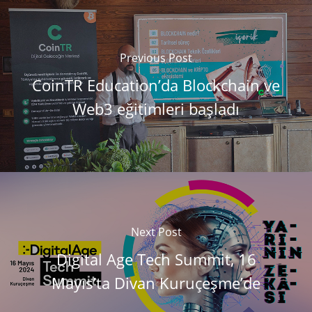
Previous Post
CoinTR Education’da Blockchain ve
Web3 eğitimleri başladı
Next Post
Digital Age Tech Summit, 16
Mayıs’ta Divan Kuruçeşme’de