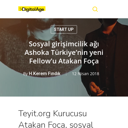
Skip
Menu
to
main
search
content
START UP
Sosyal girişimcilik ağı
Ashoka Türkiye’nin yeni
Fellow’u Atakan Foça
By
H.Kerem Fındık
12 Nisan 2018
Teyit.org Kurucusu
Atakan Foça, sosyal