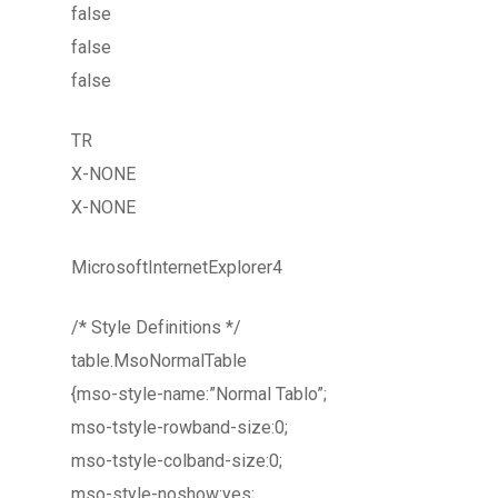
false
false
false
TR
X-NONE
X-NONE
MicrosoftInternetExplorer4
/* Style Definitions */
table.MsoNormalTable
{mso-style-name:”Normal Tablo”;
mso-tstyle-rowband-size:0;
mso-tstyle-colband-size:0;
mso-style-noshow:yes;