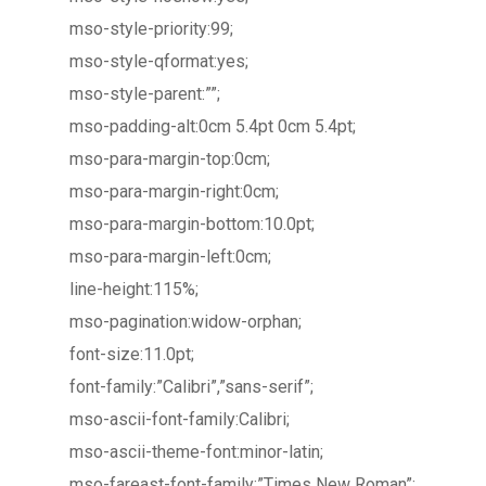
mso-style-priority:99;
mso-style-qformat:yes;
mso-style-parent:””;
mso-padding-alt:0cm 5.4pt 0cm 5.4pt;
mso-para-margin-top:0cm;
mso-para-margin-right:0cm;
mso-para-margin-bottom:10.0pt;
mso-para-margin-left:0cm;
line-height:115%;
mso-pagination:widow-orphan;
font-size:11.0pt;
font-family:”Calibri”,”sans-serif”;
mso-ascii-font-family:Calibri;
mso-ascii-theme-font:minor-latin;
mso-fareast-font-family:”Times New Roman”;