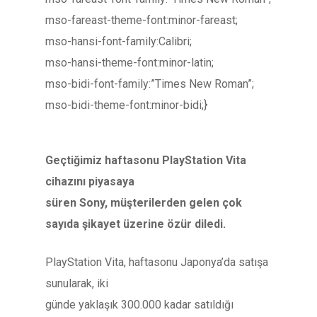
mso-fareast-theme-font:minor-fareast;
mso-hansi-font-family:Calibri;
mso-hansi-theme-font:minor-latin;
mso-bidi-font-family:”Times New Roman”;
mso-bidi-theme-font:minor-bidi;}
Geçtiğimiz haftasonu PlayStation Vita
cihazını piyasaya
süren Sony, müşterilerden gelen çok
sayıda şikayet üzerine özür diledi.
PlayStation Vita, haftasonu Japonya’da satışa
sunularak, iki
günde yaklaşık 300.000 kadar satıldığı