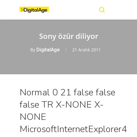
Skip
Menu
to
main
search
content
Sony özür diliyor
By
DigitalAge
21 Aralık 2011
Normal 0 21 false false
false TR X-NONE X-
NONE
MicrosoftInternetExplorer4