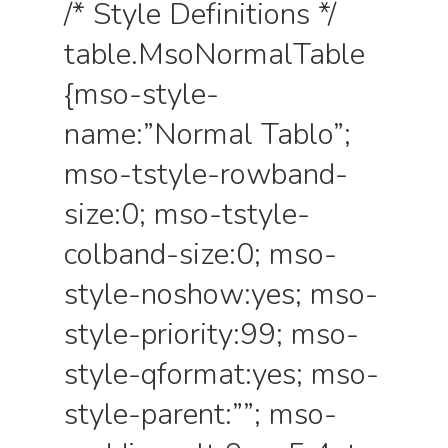
/* Style Definitions */
table.MsoNormalTable
{mso-style-
name:”Normal Tablo”;
mso-tstyle-rowband-
size:0; mso-tstyle-
colband-size:0; mso-
style-noshow:yes; mso-
style-priority:99; mso-
style-qformat:yes; mso-
style-parent:””; mso-