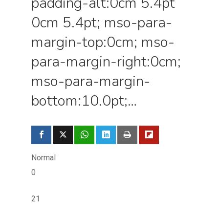
padding-alt:0cm 5.4pt
0cm 5.4pt; mso-para-
margin-top:0cm; mso-
para-margin-right:0cm;
mso-para-margin-
bottom:10.0pt;…
Normal
0
21