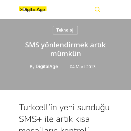
Skip
Menu
to
main
search
content
Teknoloji
SMS yönlendirmek artık
mümkün
By
DigitalAge
04 Mart 2013
Turkcell’in yeni sunduğu
SMS+ ile artık kısa
mesajların kontrolü