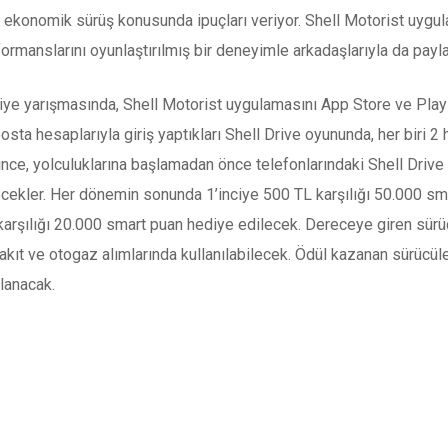
ve ekonomik sürüş konusunda ipuçları veriyor. Shell Motorist uygu
ormanslarını oyunlaştırılmış bir deneyimle arkadaşlarıyla da payla
iye yarışmasında, Shell Motorist uygulamasını App Store ve Play 
osta hesaplarıyla giriş yaptıkları Shell Drive oyununda, her biri
since, yolculuklarına başlamadan önce telefonlarındaki Shell Drive
cekler. Her dönemin sonunda 1’inciye 500 TL karşılığı 50.000 smar
arşılığı 20.000 smart puan hediye edilecek. Dereceye giren sürü
akıt ve otogaz alımlarında kullanılabilecek. Ödül kazanan sürücüler
lanacak.