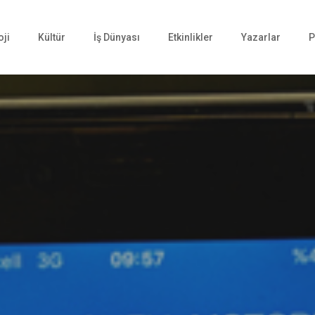
oji
Kültür
İş Dünyası
Etkinlikler
Yazarlar
P