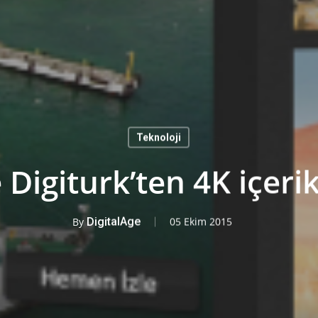
Teknoloji
igiturk’ten 4K içerik i
By
DigitalAge
05 Ekim 2015