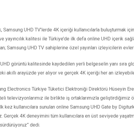
 Samsung UHD TV’lerde 4K içeriği kullanıcılarla buluşturmak için iş
k ve yayıncılık kalitesi ile Türkiye’de ilk defa online UHD içerik
; Samsung UHD TV sahiplerine özel yayınları izleyicilerin evleri
UHD görüntü kalitesinde kaydedilen yerli belgeselin yanı sıra glo
 akıllı arayüzde yer alıyor ve gerçek 4K içeriği her an izleyebile
g Electronics Türkiye Tüketici Elektroniği Direktörü Hüseyin Erel,
eli televizyonlarımız ile birlikte iş ortaklarımızla geliştirdiğimiz ö
e ilk kez kullanıcılara sunulan online Samsung UHD Gate by Digitur
 Gerçek 4K deneyimini tüm kullanıcılara en üst seviyede yaşatmak
 sürdürüyoruz” dedi.