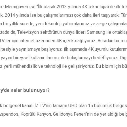
e Memigüven ise “İlk olarak 2013 yılında 4K teknolojisi ile ilk te
. 2014 yılında ise bu çalışmalarımızı çok daha ileri taşıyarak, Tür
n bir yıllık sürede, yeni teknoloji yatırımlarımız ve ar-ge çalışma
ktada da, Televizyon sektörünün dünya lideri Samsung ile ortakla
V’ler için internet üzerinden 4K içerik sağlıyoruz. Buradan bir mü
itesiyle yayınlamaya başlıyoruz. İlk aşamada 4K uyumlu kutularımı
yayını bireysel kullanıcılarımız ile buluşturmayı hedefliyoruz. Digit
 yerli mühendislik ve teknoloji ile geliştiriyoruz. Bu bizim için bü
y’de neler bulunuyor?
lk belgesel kanalı İZ TV’nin tamamı UHD olan 15 bölümlük belges
Aspendos, Köprülü Kanyon, Gelidonya Feneri’nin de yer aldığı belg
a ait birbirinden kaliteli UHD içeriklere de kullanıcılar uygulama 