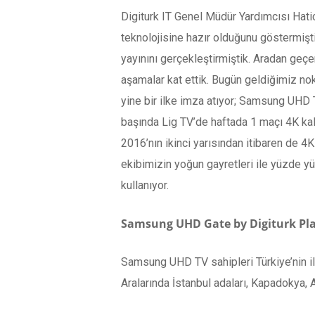
Digiturk IT Genel Müdür Yardımcısı Hatic
teknolojisine hazır olduğunu göstermiştik
yayınını gerçekleştirmiştik. Aradan geçe
aşamalar kat ettik. Bugün geldiğimiz no
yine bir ilke imza atıyor; Samsung UHD T
başında Lig TV’de haftada 1 maçı 4K kal
2016’nın ikinci yarısından itibaren de 4K 
ekibimizin yoğun gayretleri ile yüzde yüz
kullanıyor.
Samsung UHD Gate by Digiturk Pla
Samsung UHD TV sahipleri Türkiye’nin i
Aralarında İstanbul adaları, Kapadokya, 
keşfetmek mümkün. Ayrıca global stüdyolar