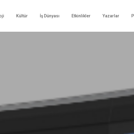
oji
Kültür
İş Dünyası
Etkinlikler
Yazarlar
P