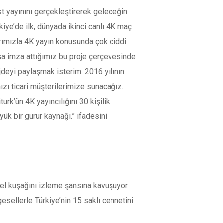
st yayınını gerçekleştirerek geleceğin
kiye’de ilk, dünyada ikinci canlı 4K maç
larımızla 4K yayın konusunda çok ciddi
şa imza attığımız bu proje çerçevesinde
jdeyi paylaşmak isterim: 2016 yılının
zı ticari müşterilerimize sunacağız.
urk’ün 4K yayıncılığını 30 kişilik
yük bir gurur kaynağı.” ifadesini
el kuşağını izleme şansına kavuşuyor.
esellerle Türkiye’nin 15 saklı cennetini
aracılığıyla ulaşabiliyor.