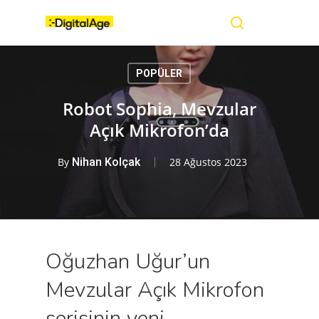
Skip
Menu
to
main
search
content
POPÜLER
Robot Sophia, Mevzular
Açık Mikrofon’da
By
Nihan Kolçak
28 Ağustos 2023
Oğuzhan Uğur’un
Mevzular Açık Mikrofon
serisinin yeni