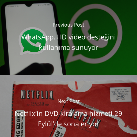
Previous Post
WhatsApp, HD video desteğini
kullanıma sunuyor
Next Post
Netflix’in DVD kiralama hizmeti 29
Eylül’de sona eriyor