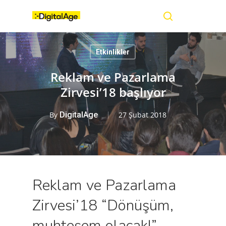
Skip
Menu
to
main
search
content
Etkinlikler
Reklam ve Pazarlama
Zirvesi’18 başlıyor
By
DigitalAge
27 Şubat 2018
Reklam ve Pazarlama
Zirvesi’18 “Dönüşüm,
muhteşem olacak!”