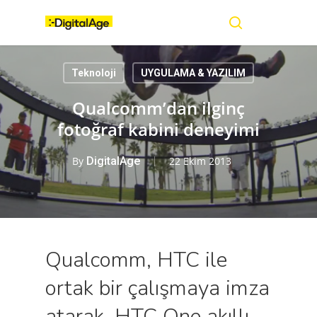
Skip
Menu
to
main
search
content
Teknoloji
UYGULAMA & YAZILIM
Qualcomm’dan ilginç
fotoğraf kabini deneyimi
By
DigitalAge
22 Ekim 2013
Qualcomm, HTC ile
ortak bir çalışmaya imza
atarak, HTC One akıllı