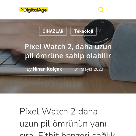
Skip
Menu
to
main
search
content
CİHAZLAR
Teknoloji
Pixel Watch 2, daha uzun
pil ömrüne sahip olabilir
By
Nihan Kolçak
31 Mayıs 2023
Pixel Watch 2 daha
uzun pil ömrünün yanı
sıra, Fitbit benzeri sağlık