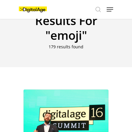
Skip
Menu
to
main
Results For
search
content
"emoji"
179 results found