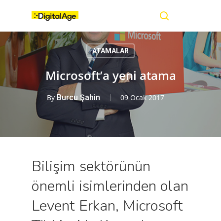
Skip
Menu
to
main
search
content
ATAMALAR
Microsoft’a yeni atama
By
Burcu Şahin
09 Ocak 2017
Bilişim sektörünün
önemli isimlerinden olan
Levent Erkan, Microsoft