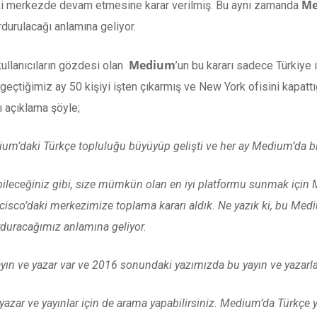
Me
daki merkezde devam etmesine karar verilmiş. Bu aynı zamanda
durulacağı anlamına geliyor.
Medium
ullanıcıların gözdesi olan
’un bu kararı sadece Türkiye 
eçtiğimiz ay 50 kişiyi işten çıkarmış ve New York ofisini kapattı
ğı açıklama şöyle;
ium’daki Türkçe topluluğu büyüyüp gelişti ve her ay Medium’da bin
bileceğiniz gibi, size mümkün olan en iyi platformu sunmak için M
isco’daki merkezimize toplama kararı aldık. Ne yazık ki, bu Mediu
rduracağımız anlamına geliyor.
yın ve yazar var ve 2016 sonundaki yazımızda bu yayın ve yazarl
azar ve yayınlar için de arama yapabilirsiniz. Medium’da Türkçe ya