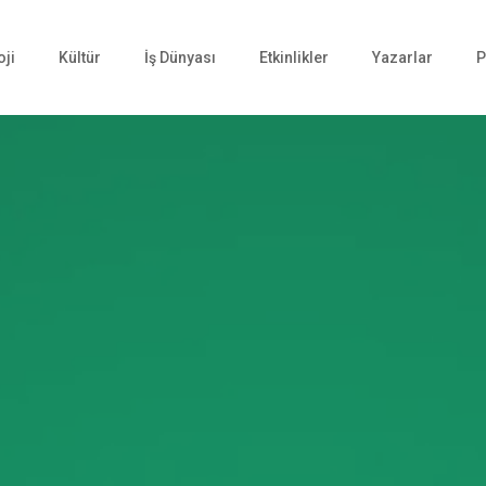
oji
Kültür
İş Dünyası
Etkinlikler
Yazarlar
P