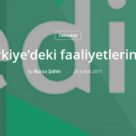
Teknoloji
iye’deki faaliyetlerin
By
Burcu Şahin
24 Şubat 2017