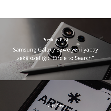
Previous Post
Samsung Galaxy S24’e yeni yapay
zekâ özelliği: “Circle to Search”
Next Post