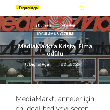
Skip
Menu
to
main
search
content
İş Dünyası
Teknoloji
UYGULAMA & YAZILIM
MediaMarkt’a Kristal Elma
ödülü
By
Digital Age
16 Ocak 2024
MediaMarkt, anneler için
en ideal hediyeyi seçen