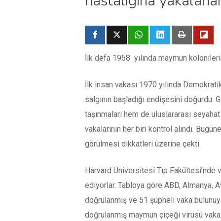
hastalığına yakalanan
İlk defa 1958 yılında maymun koloniler
İlk insan vakası 1970 yılında Demokrat
salgının başladığı endişesini doğurdu. 
taşınmaları hem de uluslararası seyahat d
vakalarının her biri kontrol alındı. Bugü
görülmesi dikkatleri üzerine çekti.
Harvard Üniversitesi Tıp Fakültesi’nde v
ediyorlar. Tabloya göre ABD, Almanya, Avu
doğrulanmış ve 51 şüpheli vaka bulunuyo
doğrulanmış maymun çiçeği virüsü vakas