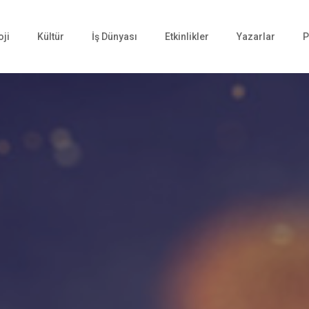
oji
Kültür
İş Dünyası
Etkinlikler
Yazarlar
P