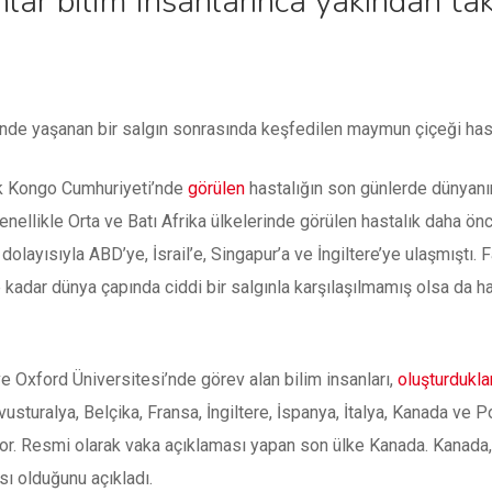
lar bilim insanlarınca yakından taki
inde yaşanan bir salgın sonrasında keşfedilen maymun çiçeği ha
ik Kongo Cumhuriyeti’nde
görülen
hastalığın son günlerde dünyanın 
Genellikle Orta ve Batı Afrika ülkelerinde görülen hastalık daha 
olayısıyla ABD’ye, İsrail’e, Singapur’a ve İngiltere’ye ulaşmıştı.
ne kadar dünya çapında ciddi bir salgınla karşılaşılmamış olsa da h
e Oxford Üniversitesi’nde görev alan bilim insanları,
oluşturduklar
sturalya, Belçika, Fransa, İngiltere, İspanya, İtalya, Kanada ve P
r. Resmi olarak vaka açıklaması yapan son ülke Kanada. Kanada, 
ı olduğunu açıkladı.