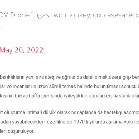
COVID briefingas two monkeypox casesarec
F
May 20, 2022
 kabarıklıkların yanı sıra ateş ve ağrılar da dahil olmak üzere gri
nlar ve insanlar ile uzun süreli temas halinde bulunulması sonucu bu
şinin birkaç hafta içerisinde iyileştikleri görülürken, hastalık öl
dit oluşturma ihtimali düşük olarak hesaplansa da hastalığı asemp
madan yayabilecekleri; özellikle de 1970’li yıllarda aşılama yolu ile
eri düşünülüyor.