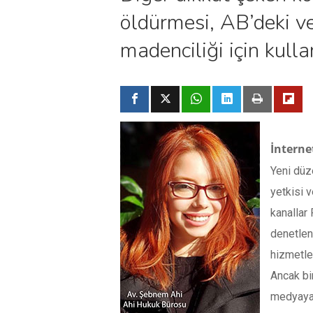
öldürmesi, AB’deki ve
madenciliği için kulla
İnterne
Yeni düze
yetkisi v
kanallar 
denetlene
hizmetler
Ancak bi
medyaya 