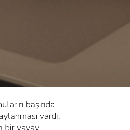
uların başında
naylanması vardı.
n bir yayayı