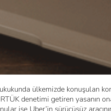
hukukunda ülkemizde konuşulan kon
in RTÜK denetimi getiren yasanın o
nular ise Uber’in sürücüsüz aracını