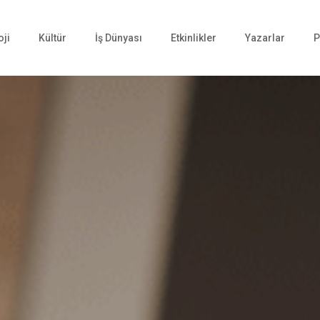
oji
Kültür
İş Dünyası
Etkinlikler
Yazarlar
P