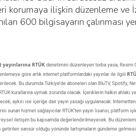
ri korumaya ilişkin düzenleme ve İ
nılan 600 bilgisayarın çalınması yer
t yayınlarına RTÜK
denetimini düzenleyen torba yasa, Resmi Ga
RT
nlemeye göre artık internet platformlardaki yayınlar ile ilgili
erilecek. Bu durumda Türkiye’de aboneleri olan BluTV, Spotify, Net
RTÜK kurallarına uymak zorunda olacak. İçeriklerin halkın ahlaki v
cek, aykırı ise içeriğe dair yayın yasağı uygulanacak. İnternetten
ini sunan hizmet sağlayıcılar RTÜK’ten yayın lisansı, platform işle
reysel iletişim bu kapsamda değerlendirilmeyecek. Bu düzenlemeni
getirilen sansür olduğu yönünde tartışmaların gündeme gelmesi ka