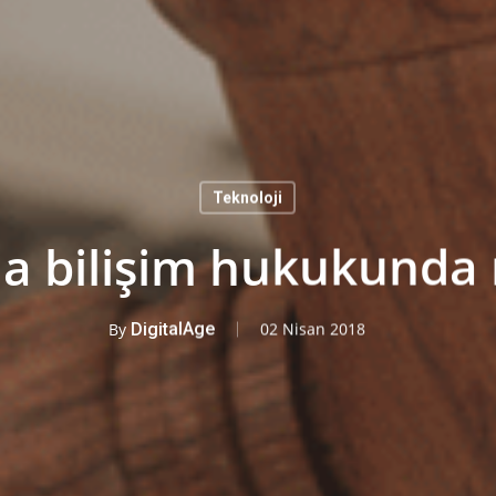
Teknoloji
a bilişim hukukunda 
By
DigitalAge
02 Nisan 2018