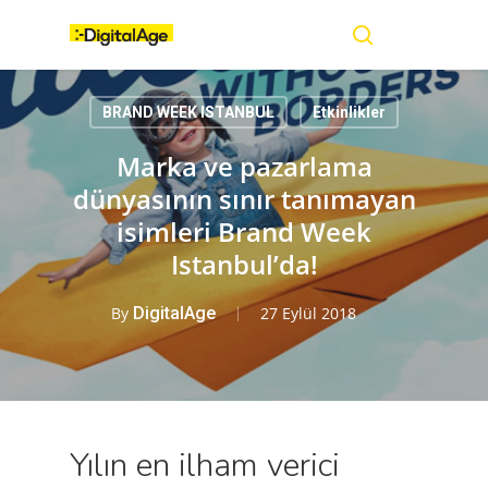
Skip
Menu
to
main
search
content
BRAND WEEK ISTANBUL
Etkinlikler
Marka ve pazarlama
dünyasının sınır tanımayan
isimleri Brand Week
Istanbul’da!
By
DigitalAge
27 Eylül 2018
Yılın en ilham verici