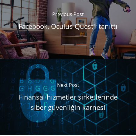
Previous Post
Facebook, Oculus Quest'i tanıttı
Next Post
Finansal hizmetler şirketlerinde
siber güvenliğin karnesi