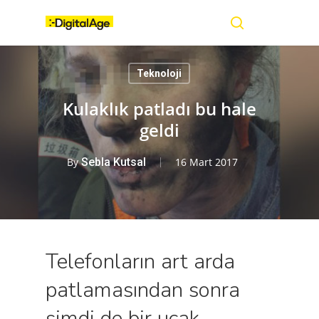
Skip
Menu
to
main
search
content
Teknoloji
Kulaklık patladı bu hale
geldi
By
Sebla Kutsal
16 Mart 2017
Telefonların art arda
patlamasından sonra
şimdi de bir uçak