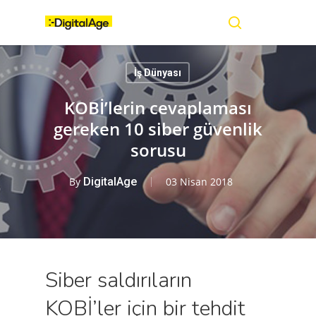
Skip
Menu
to
main
search
content
İş Dünyası
KOBİ’lerin cevaplaması
gereken 10 siber güvenlik
sorusu
By
DigitalAge
03 Nisan 2018
Siber saldırıların
KOBİ’ler için bir tehdit