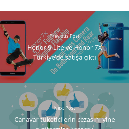
Previous Post
Honor 9 Lite ve Honor 7X
Türkiye’de satışa çıktı
Next Post
Canavar tüketicilerin cezasını yine