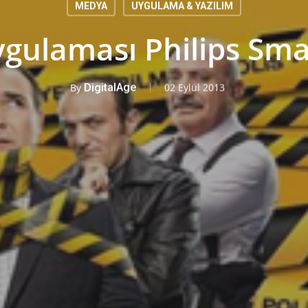
MEDYA
UYGULAMA & YAZILIM
gulaması Philips Sma
By
DigitalAge
02 Eylül 2013