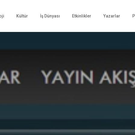
oji
Kültür
İş Dünyası
Etkinlikler
Yazarlar
P