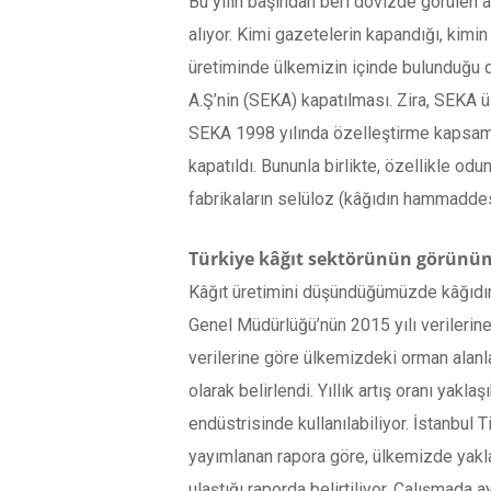
Bu yılın başından beri dövizde görülen art
alıyor. Kimi gazetelerin kapandığı, kim
üretiminde ülkemizin içinde bulunduğu du
A.Ş’nin (SEKA) kapatılması. Zira, SEKA 
SEKA 1998 yılında özelleştirme kapsamın
kapatıldı. Bununla birlikte, özellikle od
fabrikaların selüloz (kâğıdın hammaddesi
Türkiye kâğıt sektörünün görün
Kâğıt üretimini düşündüğümüzde kâğıdın d
Genel Müdürlüğü’nün 2015 yılı verilerine
verilerine göre ülkemizdeki orman alanl
olarak belirlendi. Yıllık artış oranı ya
endüstrisinde kullanılabiliyor. İstanbul
yayımlanan rapora göre, ülkemizde yaklaş
ulaştığı raporda belirtiliyor. Çalışmada ay