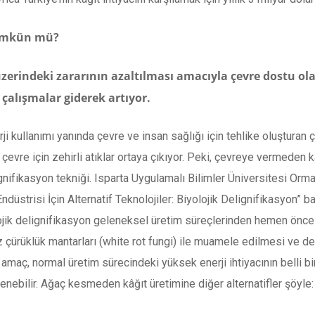
ümkün mü?
rindeki zararının azaltılması amacıyla çevre dostu olab
 çalışmalar giderek artıyor.
ji kullanımı yanında çevre ve insan sağlığı için tehlike oluşturan
çevre için zehirli atıklar ortaya çıkıyor. Peki, çevreye vermeden 
ignifikasyon tekniği. Isparta Uygulamalı Bilimler Üniversitesi Or
Endüstrisi İçin Alternatif Teknolojiler: Biyolojik Delignifikasyon”
yolojik delignifikasyon geleneksel üretim süreçlerinden hemen önc
ürüklük mantarları (white rot fungi) ile muamele edilmesi ve dev
maç, normal üretim sürecindeki yüksek enerji ihtiyacının belli bir 
enebilir. Ağaç kesmeden kâğıt üretimine diğer alternatifler şöyle: