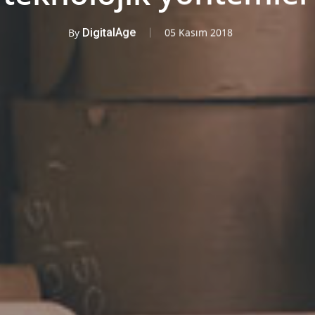
By
DigitalAge
05 Kasım 2018