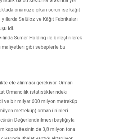
ayıncılık da bu sektörler arasında yer
 noktada önümüze çıkan sorun ise kâğıt
yıllarda Selüloz ve Kâğıt Fabrikaları
şu idi.
ında Sümer Holding ile birleştirilerek
i maliyetleri gibi sebeplerle bu
ikte ele alınması gerekiyor. Orman
at Ormancılık istatistiklerindeki
ldi ve bir milyar 600 milyon metreküp
0 milyon metreküp) orman ürünleri
Gücünün Değerlendirilmesi başlığıyla
tim kapasitesinin de 3,8 milyon tona
civarında ithalat yaptığı aktarılıyor.