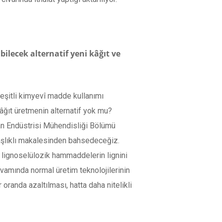
ilecek alternatif yeni kâğıt ve
 çeşitli kimyevî madde kullanımı
kâğıt üretmenin alternatif yok mu?
man Endüstrisi Mühendisliği Bölümü
 başlıklı makalesinden bahsedeceğiz.
e lignoselülozik hammaddelerin lignini
amında normal üretim teknolojilerinin
oranda azaltılması, hatta daha nitelikli