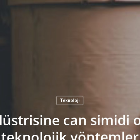
Teknoloji
üstrisine can simidi 
teknolojik yöntemler