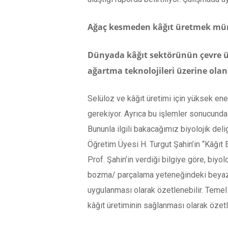
Ağaç kesmeden kâğıt üretmek m
Dünyada kâğıt sektörünün çevre üze
ağartma teknolojileri üzerine olan
Selüloz ve kâğıt üretimi için yüksek ener
gerekiyor. Ayrıca bu işlemler sonucunda 
Bununla ilgili bakacağımız biyolojik del
Öğretim Üyesi H. Turgut Şahin’in “Kâğıt 
Prof. Şahin’in verdiği bilgiye göre, bi
bozma/ parçalama yeteneğindeki beyaz ç
uygulanması olarak özetlenebilir. Temel a
kâğıt üretiminin sağlanması olarak özetl