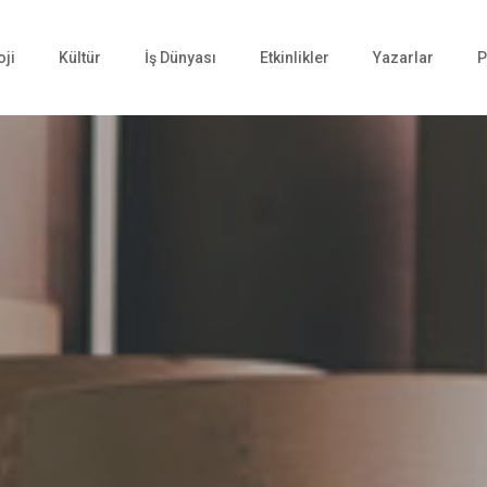
oji
Kültür
İş Dünyası
Etkinlikler
Yazarlar
P