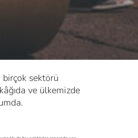
 birçok sektörü
ık kâğıda ve ülkemizde
urumda.