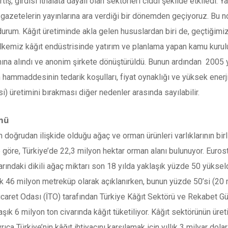
ış, girdisi ithalata dayalı olan sektörleri ciddi şekilde etkiledi. Y
in gazetelerin yayınlarına ara verdiği bir dönemden geçiyoruz. Bu
rum. Kâğıt üretiminde akla gelen hususlardan biri de, geçtiğimiz 
ülkemiz kâğıt endüstrisinde yatırım ve planlama yapan kamu kurulu
a alındı ve anonim şirkete dönüştürüldü. Bunun ardından 2005 yıl
un hammaddesinin tedarik koşulları, fiyat oynaklığı ve yüksek enerj
) üretimini bırakması diğer nedenler arasında sayılabilir.
ümü
oğrudan ilişkide olduğu ağaç ve orman ürünleri varlıklarının birl
 göre, Türkiye’de 22,3 milyon hektar orman alanı bulunuyor. Eurost
arındaki dikili ağaç miktarı son 18 yılda yaklaşık yüzde 50 yükse
klaşık 46 milyon metreküp olarak açıklanırken, bunun yüzde 50’si (2
 Ticaret Odası (İTO) tarafından Türkiye Kâğıt Sektörü ve Rekabet 
ık 6 milyon ton civarında kâğıt tüketiliyor. Kâğıt sektörünün üre
rıca Türkiye’nin kâğıt ihtiyacını karşılamak için yıllık 3 milyar dolar 