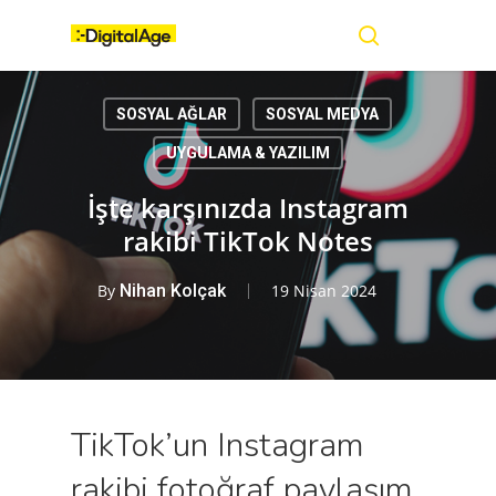
Skip
Menu
to
main
search
content
SOSYAL AĞLAR
SOSYAL MEDYA
UYGULAMA & YAZILIM
İşte karşınızda Instagram
rakibi TikTok Notes
By
Nihan Kolçak
19 Nisan 2024
TikTok’un Instagram
rakibi fotoğraf paylaşım