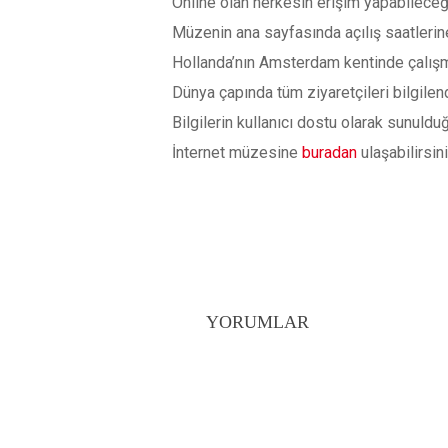
Online olan herkesin erişim yapabileceğ
Müzenin ana sayfasında açılış saatlerine 
Hollanda’nın Amsterdam kentinde çalışmal
Dünya çapında tüm ziyaretçileri bilgile
Bilgilerin kullanıcı dostu olarak sunuld
İnternet müzesine
buradan
ulaşabilirsini
YORUMLAR