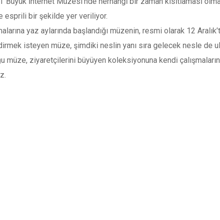
i ‘Büyük İnternet Müzesi’nde herhangi bir zaman kısıtlaması olmay
esprili bir şekilde yer veriliyor.
arına yaz aylarında başlandığı müzenin, resmi olarak 12 Aralık’ta
ndirmek isteyen müze, şimdiki neslin yanı sıra gelecek nesle de 
uğu müze, ziyaretçilerini büyüyen koleksiyonuna kendi çalışmaların
z.