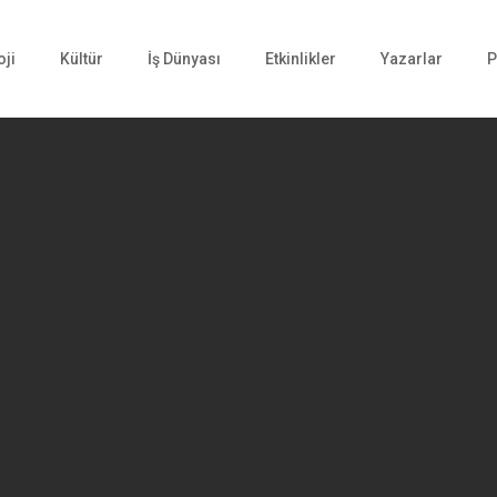
oji
Kültür
İş Dünyası
Etkinlikler
Yazarlar
P