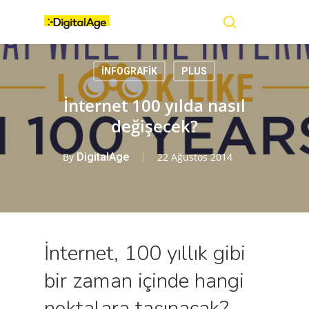
Skip
Menu
to
main
search
content
İNFOGRAFİK
PLUS
İnternet 100 yılda nasıl
değişecek?
By
DigitalAge
22 Ağustos 2014
İnternet, 100 yıllık gibi
bir zaman içinde hangi
noktalara taşınacak?