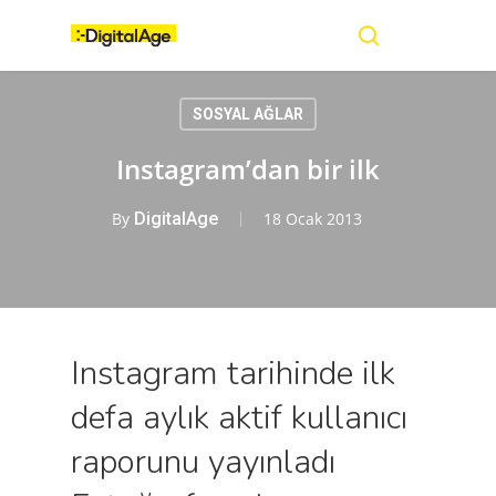
Skip
Menu
to
main
search
content
SOSYAL AĞLAR
Instagram’dan bir ilk
By
DigitalAge
18 Ocak 2013
Instagram tarihinde ilk
defa aylık aktif kullanıcı
raporunu yayınladı