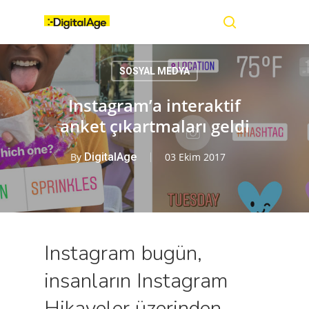
Skip
Menu
to
main
search
content
SOSYAL MEDYA
Instagram’a interaktif
anket çıkartmaları geldi
By
DigitalAge
03 Ekim 2017
Instagram bugün,
insanların Instagram
Hikayeler üzerinden