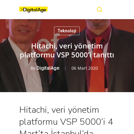
Skip
Menu
to
main
search
content
Teknoloji
Hitachi, veri yönetim
platformu VSP 5000’i tanıttı
By
DigitalAge
06 Mart 2020
Hitachi, veri yönetim
platformu VSP 5000’i 4
Mart’ta İstanbul’da