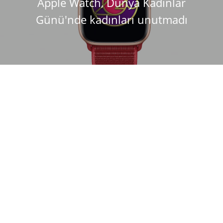
Apple Watch, Dünya Kadınlar
Günü'nde kadınları unutmadı