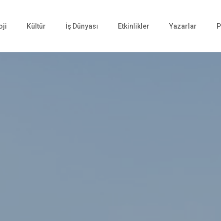
oji
Kültür
İş Dünyası
Etkinlikler
Yazarlar
P