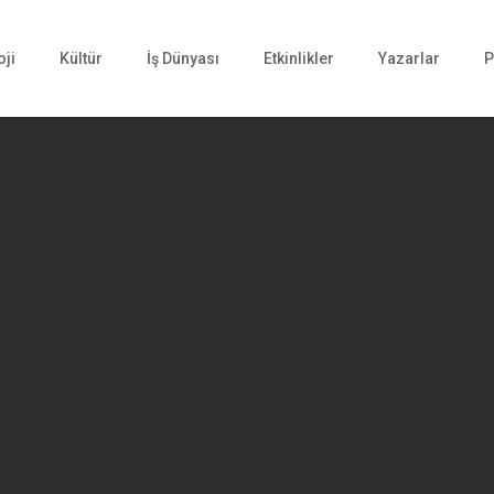
oji
Kültür
İş Dünyası
Etkinlikler
Yazarlar
P