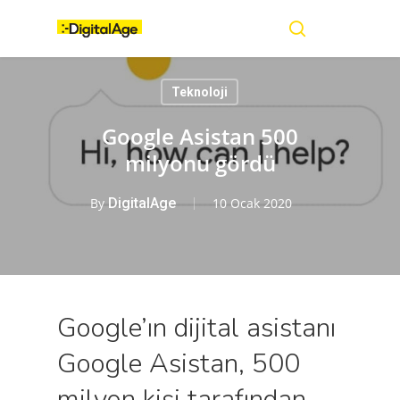
Skip
Menu
to
main
search
content
Teknoloji
Google Asistan 500
milyonu gördü
By
DigitalAge
10 Ocak 2020
Google’ın dijital asistanı
Google Asistan, 500
milyon kişi tarafından